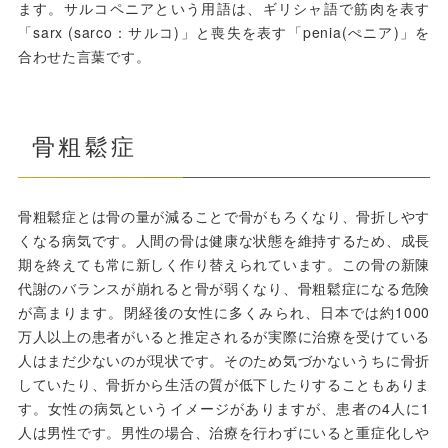
ます。サルコペニアという用語は、ギリシャ語で筋肉を表す
「sarx (sarco：サルコ)」と喪失を表す「penia(ぺニア)」を
合わせた言葉です。
骨粗鬆症
骨粗鬆症とは骨の量が減ることで骨がもろくなり、骨折しやす
くなる病気です。人間の骨は健康な状態を維持するため、成長
期を終えても常に新しく作り替えられています。この骨の新陳
代謝のバランスが崩れると骨が弱くなり、骨粗鬆症になる危険
が高まります。閉経後の女性に多くみられ、日本では約1000
万人以上の患者がいると推定されるが実際に治療を受けている
人はまだ少ないのが現状です。そのため気づかないうちに骨折
していたり、骨折から生活の質が低下したりすることもありま
す。女性の病気というイメージがありますが、患者の4人に1
人は男性です。男性の場合、治療を行わずにいると重症化しや