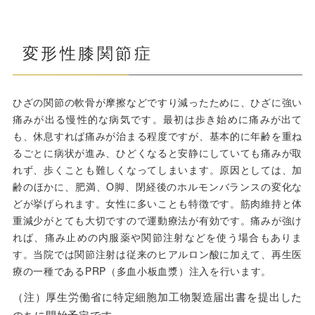
変形性膝関節症
ひざの関節の軟骨が摩擦などですり減ったために、ひざに強い
痛みが出る慢性的な病気です。最初は歩き始めに痛みが出て
も、休息すれば痛みが治まる程度ですが、基本的に年齢を重ね
るごとに病状が進み、ひどくなると安静にしていても痛みが取
れず、歩くことも難しくなってしまいます。原因としては、加
齢のほかに、肥満、O脚、閉経後のホルモンバランスの変化な
どが挙げられます。女性に多いことも特徴です。筋肉維持と体
重減少がとても大切ですので運動療法が有効です。痛みが強け
れば、痛み止めの内服薬や関節注射などを使う場合もありま
す。当院では関節注射は従来のヒアルロン酸に加えて、再生医
療の一種であるPRP（多血小板血漿）注入を行います。
（注）厚生労働省に特定細胞加工物製造届出書を提出した
のちに開始予定です。