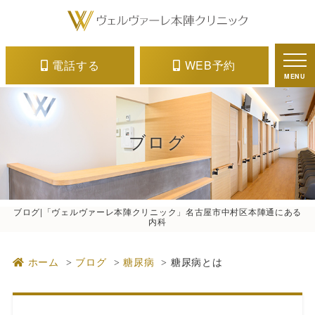
電話する
WEB予約
MENU
ブログ
ブログ|「ヴェルヴァーレ本陣クリニック」名古屋市中村区本陣通にある
内科
ホーム
ブログ
糖尿病
糖尿病とは