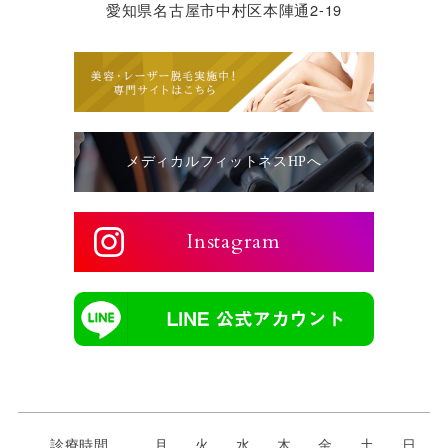
愛知県名古屋市中村区本陣通2-19
メディカルフィットネスHPへ
Instagram
診療時間
月
火
水
木
金
土
日