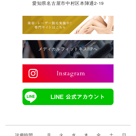
愛知県名古屋市中村区本陣通2-19
メディカルフィットネスHPへ
Instagram
診療時間
月
火
水
木
金
土
日